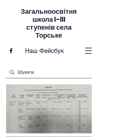
Загальноосвітня
школа I-III
ступенів села
Торське
Наш Фейсбук