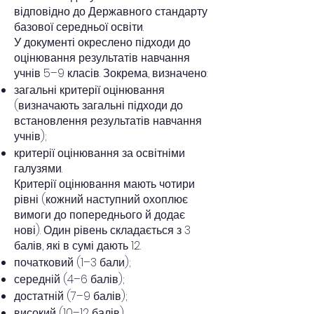
відповідно до Державного стандарту
базової середньої освіти.
У документі окреслено підходи до
оцінювання результатів навчання
учнів 5–9 класів. Зокрема, визначено:
загальні критерії оцінювання
(визначають загальні підходи до
встановлення результатів навчання
учнів);
критерії оцінювання за освітніми
галузями.
Критерії оцінювання мають чотири
рівні (кожний наступний охоплює
вимоги до попереднього й додає
нові). Один рівень складається з 3
балів, які в сумі дають 12.
початковий (1–3 бали);
середній (4–6 балів);
достатній (7–9 балів);
високий (10–12 балів).