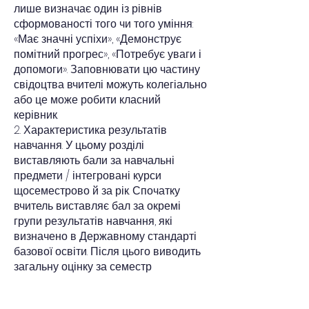
лише визначає один із рівнів
сформованості того чи того уміння:
«Має значні успіхи», «Демонструє
помітний прогрес», «Потребує уваги і
допомоги». Заповнювати цю частину
свідоцтва вчителі можуть колегіально
або це може робити класний
керівник.
2. Характеристика результатів
навчання. У цьому розділі
виставляють бали за навчальні
предмети / інтегровані курси
щосеместрово й за рік. Спочатку
вчитель виставляє бал за окремі
групи результатів навчання, які
визначено в Державному стандарті
базової освіти. Після цього виводить
загальну оцінку за семестр
За кожну з цих груп результатів
навчання вчитель виставляє оцінку.