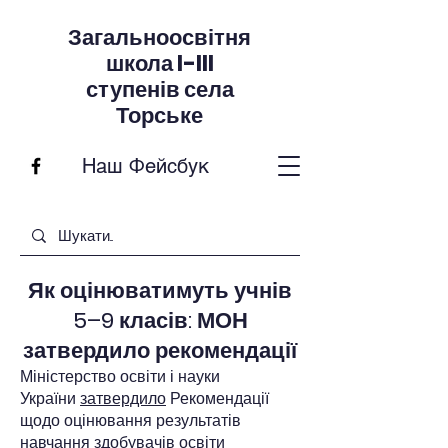
Загальноосвітня
школа I-III
ступенів села
Торське
Наш Фейсбук
Як оцінюватимуть учнів
5–9 класів: МОН
затвердило рекомендації
Міністерство освіти і науки
України
затвердило
Рекомендації
щодо оцінювання результатів
навчання здобувачів освіти