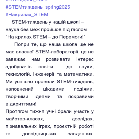
#STEMтиждень_spring2025
#Накрилах_STEM
     STEM-тиждень у нашій школі – 
наука без меж пройшов під гаслом 
"На крилах STEM – до Перемоги!"
    Попри те, що наша школа ще не 
має власної STEM-лабораторії, це не 
заважає нам розвивати інтерес 
здобувачів освіти  до науки, 
технологій, інженерії та математики. 
Ми успішно провели STEM-тиждень, 
наповнений цікавими подіями, 
творчими ідеями та яскравими 
відкриттями!
Протягом тижня учні брали участь у 
майстер-класах, дослідах, 
пізнавальних іграх, проєктній роботі 
та дослідницьких завданнях. 