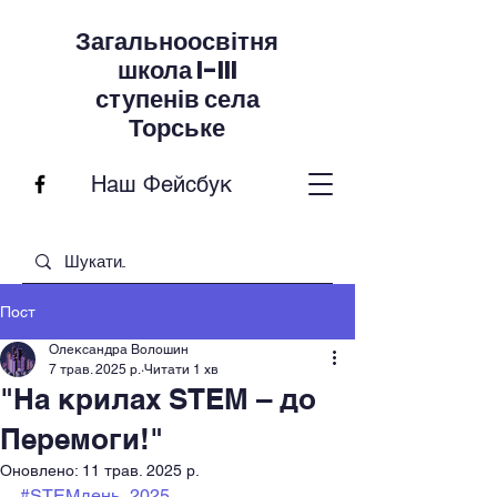
Загальноосвітня
школа I-III
ступенів села
Торське
Наш Фейсбук
Пост
Олександра Волошин
7 трав. 2025 р.
Читати 1 хв
"На крилах STEM – до
Перемоги!"
Оновлено:
11 трав. 2025 р.
#STEMдень_2025