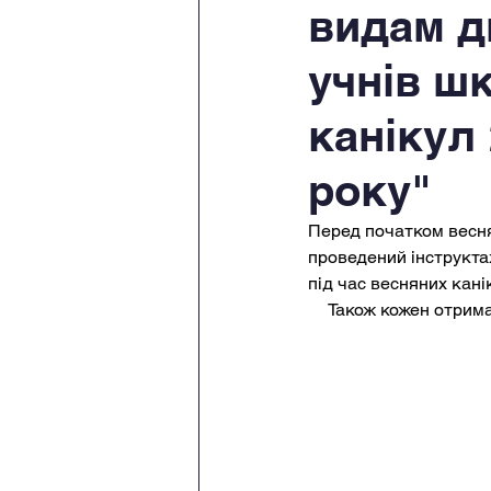
видам д
учнів ш
канікул
року"
Перед початком веснян
проведений інструкта
під час весняних кані
     Також кожен отри