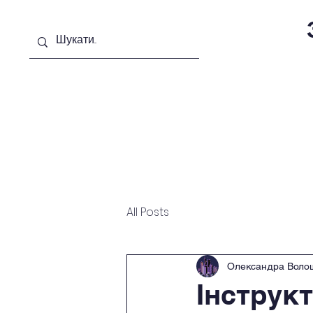
Головна сторінка
Новини
Цивільний за
Якість освіти
Безпека школа
Ос
All Posts
Олександра Воло
Інструк