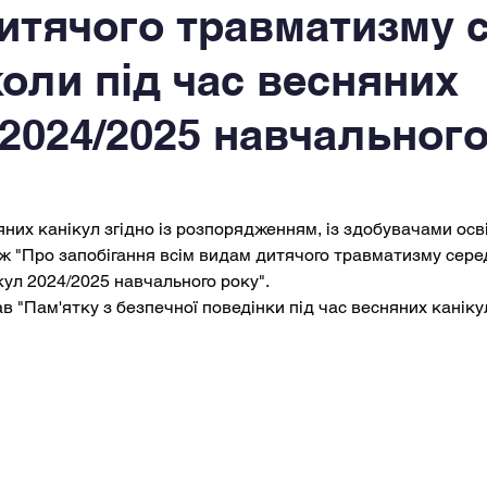
итячого травматизму 
коли під час весняних
 2024/2025 навчальног
их канікул згідно із розпорядженням, із здобувачами осві
ж "Про запобігання всім видам дитячого травматизму серед
кул 2024/2025 навчального року".
мав "Пам'ятку з безпечної поведінки під час весняних каніку