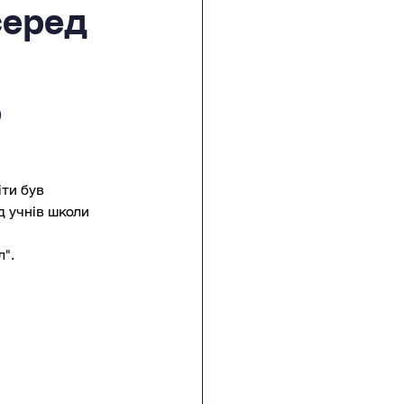
серед
о
ти був 
 учнів школи 
л".