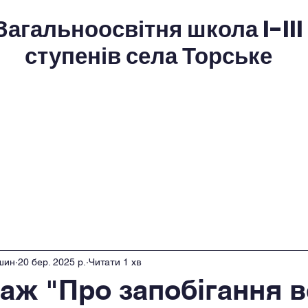
Загальноосвітня школа I-III
ступенів села Торське
хист
Охорона праці
Прозорість та інформацій
вітній процес
Виховна робота
Протидія
Наші герої(меморіал пам'яті)
шин
20 бер. 2025 р.
Читати 1 хв
таж "Про запобігання в