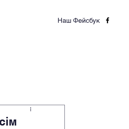
Наш Фейсбук
на відкритість
Для батьків
Про заклад
 булінгу
Волонтерство та благодійність
сім